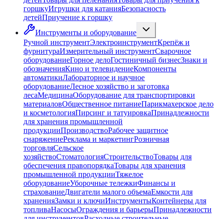
горшку
Игрушки для катания
Безопасность
детей
Приучение к горшку
Инструменты и оборудование
Ручной инструмент
Электроинструмент
Крепёж и
фурнитура
Измерительный инструмент
Сварочное
оборудование
Горное дело
Гостиничный бизнес
Знаки и
обозначения
Кино и телевидение
Компоненты
автоматики
Лабораторное и научное
оборудование
Лесное хозяйство и заготовка
леса
Медицина
Оборудование для транспортировки
материалов
Общественное питание
Парикмахерское дело
и косметология
Пирсинг и татуировка
Принадлежности
для хранения промышленной
продукции
Производство
Рабочее защитное
снаряжение
Реклама и маркетинг
Розничная
торговля
Сельское
хозяйство
Стоматология
Строительство
Товары для
обеспечения правопорядка
Товары для хранения
промышленной продукции
Тяжелое
оборудование
Уборочные тележки
Финансы и
страхование
Двигатели малого объема
Емкости для
хранения
Замки и ключи
Инструменты
Контейнеры для
топлива
Насосы
Ограждения и барьеры
Принадлежности
для инструментов
Расходные строительные