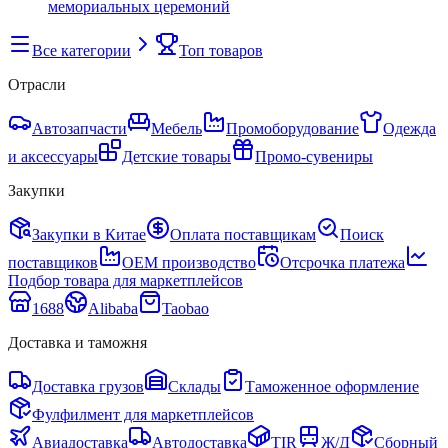
мемориальных церемоний
Все категории
Топ товаров
Отрасли
Автозапчасти
Мебель
Промоборудование
Одежда
и аксессуары
Детские товары
Промо-сувениры
Закупки
Закупки в Китае
Оплата поставщикам
Поиск
поставщиков
OEM производство
Отсрочка платежа
Подбор товара для маркетплейсов
1688
Alibaba
Taobao
Доставка и таможня
Доставка грузов
Склады
Таможенное оформление
Фулфилмент для маркетплейсов
Авиадоставка
Автодоставка
TIR
Ж/Д
Сборный