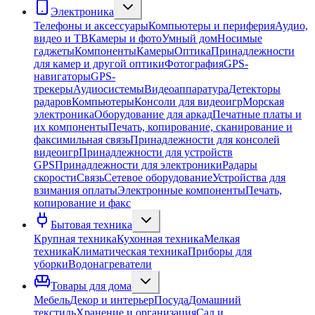
Электроника
Телефоны и аксессуары
Компьютеры и периферия
Аудио,
видео и ТВ
Камеры и фото
Умный дом
Носимые
гаджеты
Компоненты
Камеры
Оптика
Принадлежности
для камер и другой оптики
Фотография
GPS-
навигаторы
GPS-
трекеры
Аудиосистемы
Видеоаппаратура
Детекторы
радаров
Компьютеры
Консоли для видеоигр
Морская
электроника
Оборудование для аркад
Печатные платы и
их компоненты
Печать, копирование, сканирование и
факсимильная связь
Принадлежности для консолей
видеоигр
Принадлежности для устройств
GPS
Принадлежности для электроники
Радары
скорости
Связь
Сетевое оборудование
Устройства для
взимания оплаты
Электронные компоненты
Печать,
копирование и факс
Бытовая техника
Крупная техника
Кухонная техника
Мелкая
техника
Климатическая техника
Приборы для
уборки
Водонагреватели
Товары для дома
Мебель
Декор и интерьер
Посуда
Домашний
текстиль
Хранение и организация
Сад и