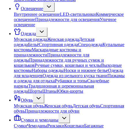
Освещение
Внутреннее освещение
LED-светильники
Коммерческое
освещение
Принадлежности для освещения
Уличное
освещение
Одежда
Мужская одежда
Женская одежда
Детская
одежда
Бельё
Спортивная одежда
Спецодежда
Купальные
костюмы
Маскарадные костюмы и
принадлежности
Принадлежности для
одежды
Принадлежности для ручных сумок и
кошельков
Ручные сумки, кошельки и чехлы
Выходные
костюмы
Наборы одежды
Носки и нижнее белье
Одежда
для младенцев
Одежда из цельного куска ткани
Пижамы
и одежда для отдыха
Рубашки и топы
Свадебные
наряды
Традиционная и церемониальная
одежда
Шорты
Штаны
Юбки-шорты
Обувь
Мужская обувь
Женская обувь
Детская обувь
Спортивная
обувь
Принадлежности для обуви
Сумки и чемоданы
Сумки
Чемоданы
Рюкзаки
Кошельки
Багажные