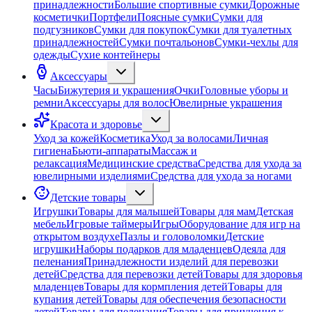
принадлежности
Большие спортивные сумки
Дорожные
косметички
Портфели
Поясные сумки
Сумки для
подгузников
Сумки для покупок
Сумки для туалетных
принадлежностей
Сумки почтальонов
Сумки-чехлы для
одежды
Сухие контейнеры
Аксессуары
Часы
Бижутерия и украшения
Очки
Головные уборы и
ремни
Аксессуары для волос
Ювелирные украшения
Красота и здоровье
Уход за кожей
Косметика
Уход за волосами
Личная
гигиена
Бьюти-аппараты
Массаж и
релаксация
Медицинские средства
Средства для ухода за
ювелирными изделиями
Средства для ухода за ногами
Детские товары
Игрушки
Товары для малышей
Товары для мам
Детская
мебель
Игровые таймеры
Игры
Оборудование для игр на
открытом воздухе
Пазлы и головоломки
Детские
игрушки
Наборы подарков для младенцев
Одеяла для
пеленания
Принадлежности изделий для перевозки
детей
Средства для перевозки детей
Товары для здоровья
младенцев
Товары для кормпления детей
Товары для
купания детей
Товары для обеспечения безопасности
детей
Товары для пеленания
Товары для приучения к