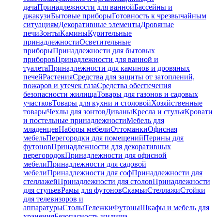
дача
Принадлежности для ванной
Бассейны и
джакузи
Бытовые приборы
Готовность к чрезвычайным
ситуациям
Декоративные элементы
Дровяные
печи
Зонты
Камины
Курительные
принадлежности
Осветительные
приборы
Принадлежности для бытовых
приборов
Принадлежности для ванной и
туалета
Принадлежности для каминов и дровяных
печей
Растения
Средства для защиты от затоплений,
пожаров и утечек газа
Средства обеспечения
безопасности жилища
Товары для газонов и садовых
участков
Товары для кухни и столовой
Хозяйственные
товары
Чехлы для зонтов
Диваны
Кресла и стулья
Кровати
и постельные принадлежности
Мебель для
младенцев
Наборы мебели
Оттоманки
Офисная
мебель
Перегородки для помещений
Перины для
футонов
Принадлежности для декоративных
перегородок
Принадлежности для офисной
мебели
Принадлежности для садовой
мебели
Принадлежности для соф
Принадлежности для
стеллажей
Принадлежности для столов
Принадлежности
для стульев
Рамы для футонов
Скамьи
Стеллажи
Стойки
для телевизоров и
аппаратуры
Столы
Тележки
Футоны
Шкафы и мебель для
хранения
Безопасность жилища