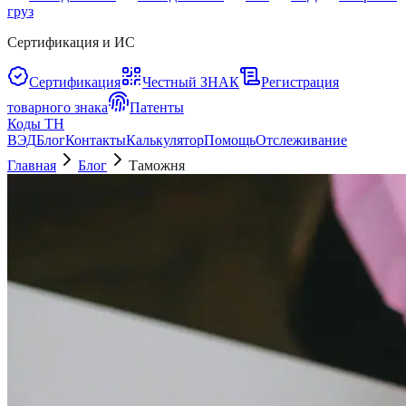
груз
Сертификация и ИС
Сертификация
Честный ЗНАК
Регистрация
товарного знака
Патенты
Коды ТН
ВЭД
Блог
Контакты
Калькулятор
Помощь
Отслеживание
Главная
Блог
Таможня