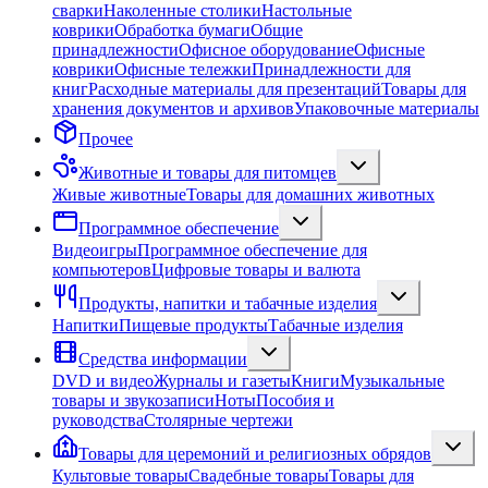
сварки
Наколенные столики
Настольные
коврики
Обработка бумаги
Общие
принадлежности
Офисное оборудование
Офисные
коврики
Офисные тележки
Принадлежности для
книг
Расходные материалы для презентаций
Товары для
хранения документов и архивов
Упаковочные материалы
Прочее
Животные и товары для питомцев
Живые животные
Товары для домашних животных
Программное обеспечение
Видеоигры
Программное обеспечение для
компьютеров
Цифровые товары и валюта
Продукты, напитки и табачные изделия
Напитки
Пищевые продукты
Табачные изделия
Средства информации
DVD и видео
Журналы и газеты
Книги
Музыкальные
товары и звукозаписи
Ноты
Пособия и
руководства
Столярные чертежи
Товары для церемоний и религиозных обрядов
Культовые товары
Свадебные товары
Товары для