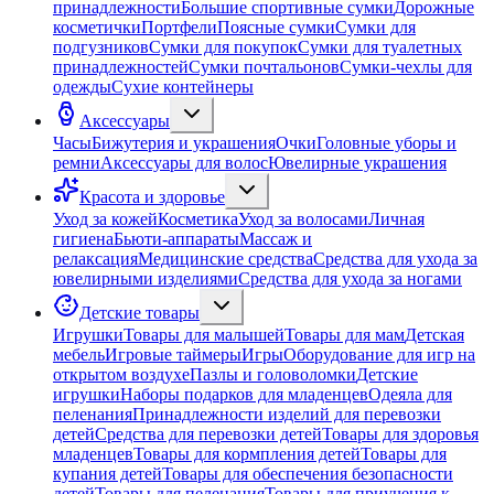
принадлежности
Большие спортивные сумки
Дорожные
косметички
Портфели
Поясные сумки
Сумки для
подгузников
Сумки для покупок
Сумки для туалетных
принадлежностей
Сумки почтальонов
Сумки-чехлы для
одежды
Сухие контейнеры
Аксессуары
Часы
Бижутерия и украшения
Очки
Головные уборы и
ремни
Аксессуары для волос
Ювелирные украшения
Красота и здоровье
Уход за кожей
Косметика
Уход за волосами
Личная
гигиена
Бьюти-аппараты
Массаж и
релаксация
Медицинские средства
Средства для ухода за
ювелирными изделиями
Средства для ухода за ногами
Детские товары
Игрушки
Товары для малышей
Товары для мам
Детская
мебель
Игровые таймеры
Игры
Оборудование для игр на
открытом воздухе
Пазлы и головоломки
Детские
игрушки
Наборы подарков для младенцев
Одеяла для
пеленания
Принадлежности изделий для перевозки
детей
Средства для перевозки детей
Товары для здоровья
младенцев
Товары для кормпления детей
Товары для
купания детей
Товары для обеспечения безопасности
детей
Товары для пеленания
Товары для приучения к