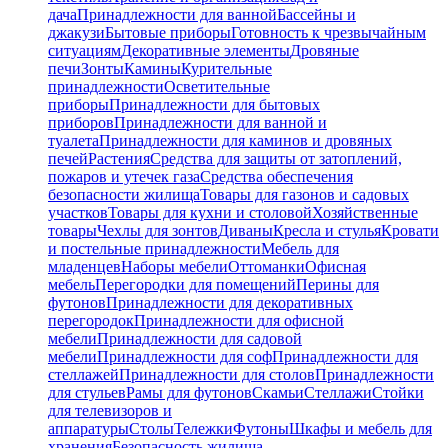
дача
Принадлежности для ванной
Бассейны и
джакузи
Бытовые приборы
Готовность к чрезвычайным
ситуациям
Декоративные элементы
Дровяные
печи
Зонты
Камины
Курительные
принадлежности
Осветительные
приборы
Принадлежности для бытовых
приборов
Принадлежности для ванной и
туалета
Принадлежности для каминов и дровяных
печей
Растения
Средства для защиты от затоплений,
пожаров и утечек газа
Средства обеспечения
безопасности жилища
Товары для газонов и садовых
участков
Товары для кухни и столовой
Хозяйственные
товары
Чехлы для зонтов
Диваны
Кресла и стулья
Кровати
и постельные принадлежности
Мебель для
младенцев
Наборы мебели
Оттоманки
Офисная
мебель
Перегородки для помещений
Перины для
футонов
Принадлежности для декоративных
перегородок
Принадлежности для офисной
мебели
Принадлежности для садовой
мебели
Принадлежности для соф
Принадлежности для
стеллажей
Принадлежности для столов
Принадлежности
для стульев
Рамы для футонов
Скамьи
Стеллажи
Стойки
для телевизоров и
аппаратуры
Столы
Тележки
Футоны
Шкафы и мебель для
хранения
Безопасность жилища