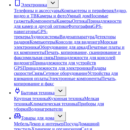
Электроника
Телефоны и аксессуары
Компьютеры и периферия
Аудио,
видео и ТВ
Камеры и фото
Умный дом
Носимые
гаджеты
Компоненты
Камеры
Оптика
Принадлежности
для камер и другой оптики
Фотография
GPS-
навигаторы
GPS-
трекеры
Аудиосистемы
Видеоаппаратура
Детекторы
радаров
Компьютеры
Консоли для видеоигр
Морская
электроника
Оборудование для аркад
Печатные платы и
их компоненты
Печать, копирование, сканирование и
факсимильная связь
Принадлежности для консолей
видеоигр
Принадлежности для устройств
GPS
Принадлежности для электроники
Радары
скорости
Связь
Сетевое оборудование
Устройства для
взимания оплаты
Электронные компоненты
Печать,
копирование и факс
Бытовая техника
Крупная техника
Кухонная техника
Мелкая
техника
Климатическая техника
Приборы для
уборки
Водонагреватели
Товары для дома
Мебель
Декор и интерьер
Посуда
Домашний
текстиль
Хранение и организация
Сад и