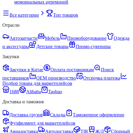
мемориальных церемоний
Все категории
Топ товаров
Отрасли
Автозапчасти
Мебель
Промоборудование
Одежда
и аксессуары
Детские товары
Промо-сувениры
Закупки
Закупки в Китае
Оплата поставщикам
Поиск
поставщиков
OEM производство
Отсрочка платежа
Подбор товара для маркетплейсов
1688
Alibaba
Taobao
Доставка и таможня
Доставка грузов
Склады
Таможенное оформление
Фулфилмент для маркетплейсов
Авиадоставка
Автодоставка
TIR
Ж/Д
Сборный