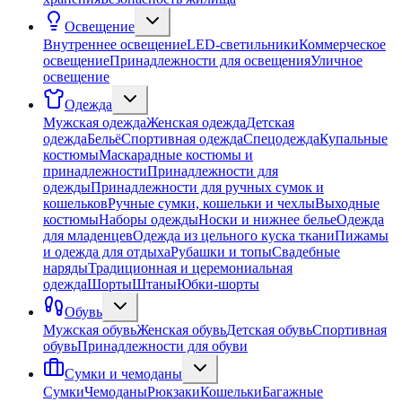
Освещение
Внутреннее освещение
LED-светильники
Коммерческое
освещение
Принадлежности для освещения
Уличное
освещение
Одежда
Мужская одежда
Женская одежда
Детская
одежда
Бельё
Спортивная одежда
Спецодежда
Купальные
костюмы
Маскарадные костюмы и
принадлежности
Принадлежности для
одежды
Принадлежности для ручных сумок и
кошельков
Ручные сумки, кошельки и чехлы
Выходные
костюмы
Наборы одежды
Носки и нижнее белье
Одежда
для младенцев
Одежда из цельного куска ткани
Пижамы
и одежда для отдыха
Рубашки и топы
Свадебные
наряды
Традиционная и церемониальная
одежда
Шорты
Штаны
Юбки-шорты
Обувь
Мужская обувь
Женская обувь
Детская обувь
Спортивная
обувь
Принадлежности для обуви
Сумки и чемоданы
Сумки
Чемоданы
Рюкзаки
Кошельки
Багажные