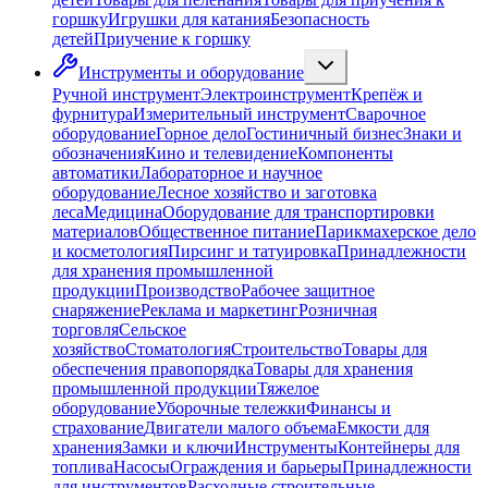
горшку
Игрушки для катания
Безопасность
детей
Приучение к горшку
Инструменты и оборудование
Ручной инструмент
Электроинструмент
Крепёж и
фурнитура
Измерительный инструмент
Сварочное
оборудование
Горное дело
Гостиничный бизнес
Знаки и
обозначения
Кино и телевидение
Компоненты
автоматики
Лабораторное и научное
оборудование
Лесное хозяйство и заготовка
леса
Медицина
Оборудование для транспортировки
материалов
Общественное питание
Парикмахерское дело
и косметология
Пирсинг и татуировка
Принадлежности
для хранения промышленной
продукции
Производство
Рабочее защитное
снаряжение
Реклама и маркетинг
Розничная
торговля
Сельское
хозяйство
Стоматология
Строительство
Товары для
обеспечения правопорядка
Товары для хранения
промышленной продукции
Тяжелое
оборудование
Уборочные тележки
Финансы и
страхование
Двигатели малого объема
Емкости для
хранения
Замки и ключи
Инструменты
Контейнеры для
топлива
Насосы
Ограждения и барьеры
Принадлежности
для инструментов
Расходные строительные