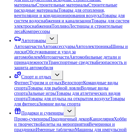
материалы
Строительные материалы
Строительные
расходные материалы
Товары для отопления,
вентиляции и кондиционирования воздуха
Товары для
систем водоснабжения и канализации
Товары для систем
электроснабжения
Топливо
Лестницы и строительные
леса
Компрессоры
Автотовары
Автозапчасти
Автоаксессуары
Автоэлектроника
Шины и
диски
Обслуживание и уход за
автомобилем
Мотозапчасти
Автомобильные детали и
принадлежности
Транспортные средства
Безопасность и
защита автомобиля
Спорт и отдых
Фитнес
Туризм и отдых
Велоспорт
Командные виды
спорта
Товары для рыбной ловли
Водные виды
спорта
Зальные игры
Товары для атлетических видов
спорта
Товары для отдыха на открытом воздухе
Товары
для фитнеса
Зимние виды спорта
Подарки и сувениры
Промо-сувениры
Праздничный декор
Канцелярия
Хобби
и творчество
Билеты на мероприятия
Вечеринки и
праздники
Именные таблички
Машины для импульсной