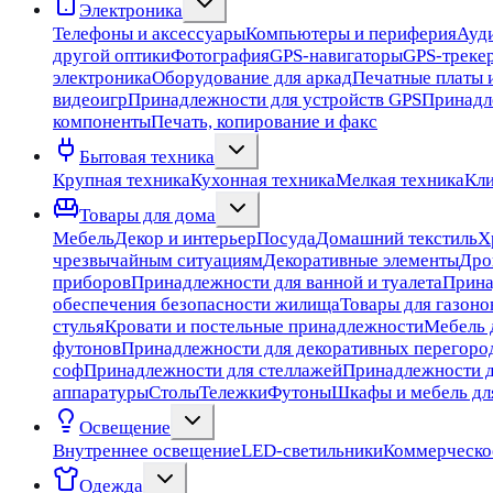
Электроника
Телефоны и аксессуары
Компьютеры и периферия
Ауди
другой оптики
Фотография
GPS-навигаторы
GPS-треке
электроника
Оборудование для аркад
Печатные платы 
видеоигр
Принадлежности для устройств GPS
Принадл
компоненты
Печать, копирование и факс
Бытовая техника
Крупная техника
Кухонная техника
Мелкая техника
Кли
Товары для дома
Мебель
Декор и интерьер
Посуда
Домашний текстиль
Х
чрезвычайным ситуациям
Декоративные элементы
Дро
приборов
Принадлежности для ванной и туалета
Прина
обеспечения безопасности жилища
Товары для газоно
стулья
Кровати и постельные принадлежности
Мебель 
футонов
Принадлежности для декоративных перегоро
соф
Принадлежности для стеллажей
Принадлежности д
аппаратуры
Столы
Тележки
Футоны
Шкафы и мебель дл
Освещение
Внутреннее освещение
LED-светильники
Коммерческо
Одежда