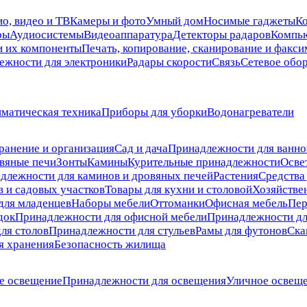
о, видео и ТВ
Камеры и фото
Умный дом
Носимые гаджеты
К
ры
Аудиосистемы
Видеоаппаратура
Детекторы радаров
Компь
и их компоненты
Печать, копирование, сканирование и факси
ежности для электроники
Радары скорости
Связь
Сетевое обо
матическая техника
Приборы для уборки
Водонагреватели
ранение и организация
Сад и дача
Принадлежности для ванно
вяные печи
Зонты
Камины
Курительные принадлежности
Осве
длежности для каминов и дровяных печей
Растения
Средства 
в и садовых участков
Товары для кухни и столовой
Хозяйстве
для младенцев
Наборы мебели
Оттоманки
Офисная мебель
Пер
док
Принадлежности для офисной мебели
Принадлежности дл
ля столов
Принадлежности для стульев
Рамы для футонов
Ска
я хранения
Безопасность жилища
е освещение
Принадлежности для освещения
Уличное освещ