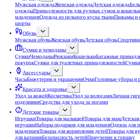
Мужская одежда
Женская одежда
Детская одежда
Бел
одежды
Принадлежности для ручных сумок и кошельк
младенцев
Одежда из цельного куска ткани
Пижамы и 
шорты
Обувь
Мужская обувь
Женская обувь
Детская обувь
Спортивн
Сумки и чемоданы
Сумки
Чемоданы
Рюкзаки
Кошельки
Багажные принадл
покупок
Сумки для туалетных принадлежностей
Сумки
Аксессуары
Часы
Бижутерия и украшения
Очки
Головные уборы и 
Красота и здоровье
Уход за кожей
Косметика
Уход за волосами
Личная гиг
изделиями
Средства для ухода за ногами
Детские товары
Игрушки
Товары для малышей
Товары для мам
Детская
игрушки
Наборы подарков для младенцев
Одеяла для 
младенцев
Товары для кормпления детей
Товары для к
для катания
Безопасность детей
Приучение к горшку