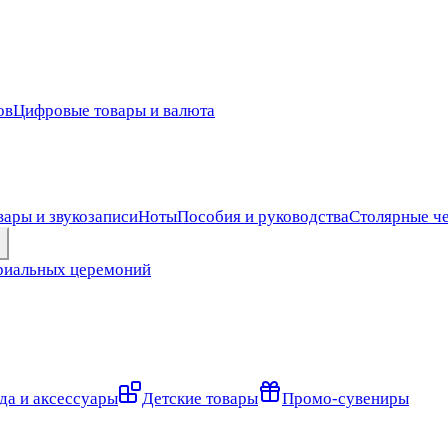
ов
Цифровые товары и валюта
ары и звукозаписи
Ноты
Пособия и руководства
Столярные ч
риальных церемоний
да и аксессуары
Детские товары
Промо-сувениры