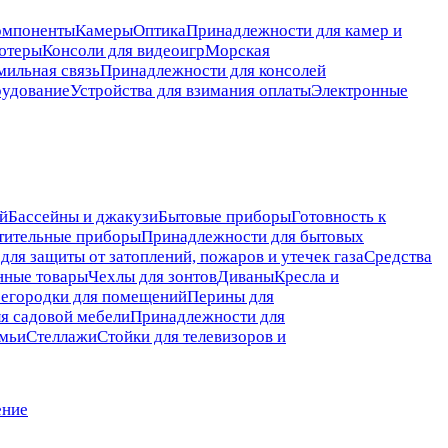
омпоненты
Камеры
Оптика
Принадлежности для камер и
ютеры
Консоли для видеоигр
Морская
мильная связь
Принадлежности для консолей
рудование
Устройства для взимания оплаты
Электронные
й
Бассейны и джакузи
Бытовые приборы
Готовность к
тительные приборы
Принадлежности для бытовых
для защиты от затоплений, пожаров и утечек газа
Средства
нные товары
Чехлы для зонтов
Диваны
Кресла и
егородки для помещений
Перины для
я садовой мебели
Принадлежности для
мьи
Стеллажи
Стойки для телевизоров и
ение