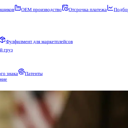
вщиков
OEM производство
Отсрочка платежа
Подбор
Фулфилмент для маркетплейсов
й груз
го знака
Патенты
ние