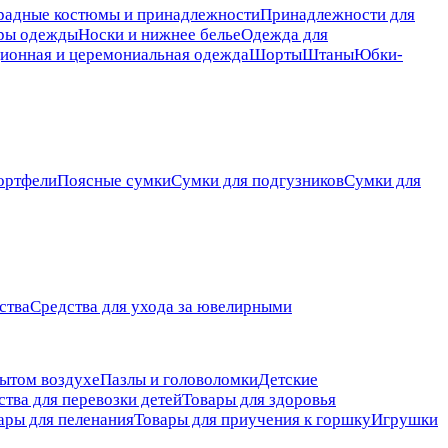
радные костюмы и принадлежности
Принадлежности для
ры одежды
Носки и нижнее белье
Одежда для
ионная и церемониальная одежда
Шорты
Штаны
Юбки-
ортфели
Поясные сумки
Сумки для подгузников
Сумки для
ства
Средства для ухода за ювелирными
рытом воздухе
Пазлы и головоломки
Детские
ства для перевозки детей
Товары для здоровья
ары для пеленания
Товары для приучения к горшку
Игрушки