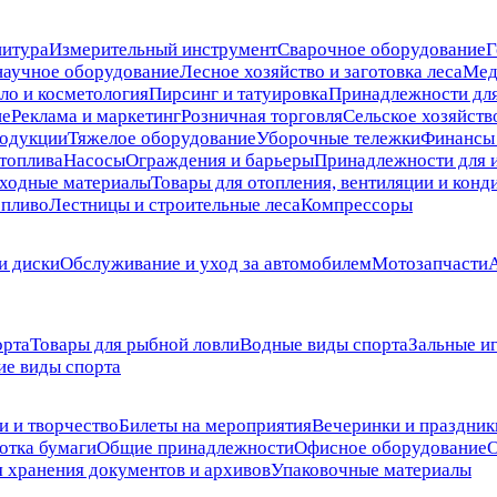
нитура
Измерительный инструмент
Сварочное оборудование
Г
научное оборудование
Лесное хозяйство и заготовка леса
Мед
ло и косметология
Пирсинг и татуировка
Принадлежности дл
ие
Реклама и маркетинг
Розничная торговля
Сельское хозяйств
родукции
Тяжелое оборудование
Уборочные тележки
Финансы 
топлива
Насосы
Ограждения и барьеры
Принадлежности для 
сходные материалы
Товары для отопления, вентиляции и кон
опливо
Лестницы и строительные леса
Компрессоры
и диски
Обслуживание и уход за автомобилем
Мотозапчасти
орта
Товары для рыбной ловли
Водные виды спорта
Зальные и
ие виды спорта
и и творчество
Билеты на мероприятия
Вечеринки и праздник
отка бумаги
Общие принадлежности
Офисное оборудование
О
я хранения документов и архивов
Упаковочные материалы