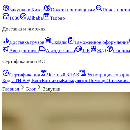
Закупки в Китае
Оплата поставщикам
Поиск поста
1688
Alibaba
Taobao
Доставка и таможня
Доставка грузов
Склады
Таможенное оформление
Авиадоставка
Автодоставка
TIR
Ж/Д
Сборны
Сертификация и ИС
Сертификация
Честный ЗНАК
Регистрация товарно
Коды ТН ВЭД
Блог
Контакты
Калькулятор
Помощь
Отслежива
Главная
Блог
Закупки