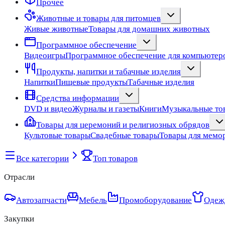
Прочее
Животные и товары для питомцев
Живые животные
Товары для домашних животных
Программное обеспечение
Видеоигры
Программное обеспечение для компьютер
Продукты, напитки и табачные изделия
Напитки
Пищевые продукты
Табачные изделия
Средства информации
DVD и видео
Журналы и газеты
Книги
Музыкальные тов
Товары для церемоний и религиозных обрядов
Культовые товары
Свадебные товары
Товары для мемо
Все категории
Топ товаров
Отрасли
Автозапчасти
Мебель
Промоборудование
Одеж
Закупки