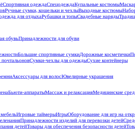
ьё
Спортивная одежда
Спецодежда
Купальные костюмы
Маска
ов
Ручные сумки, кошельки и чехлы
Выходные костюмы
Набо
одежда для отдыха
Рубашки и топы
Свадебные наряды
Традиц
ая обувь
Принадлежности для обуви
ежности
Большие спортивные сумки
Дорожные косметички
П
 почтальонов
Сумки-чехлы для одежды
Сухие контейнеры
ремни
Аксессуары для волос
Ювелирные украшения
иена
Бьюти-аппараты
Массаж и релаксация
Медицинские сред
 мебель
Игровые таймеры
Игры
Оборудование для игр на отк
пеленания
Принадлежности изделий для перевозки детей
Сред
упания детей
Товары для обеспечения безопасности детей
Тов