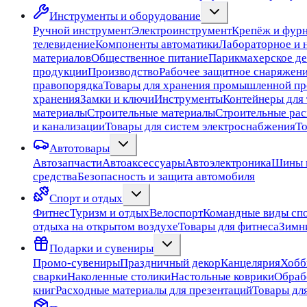
Инструменты и оборудование
Ручной инструмент
Электроинструмент
Крепёж и фур
телевидение
Компоненты автоматики
Лабораторное и 
материалов
Общественное питание
Парикмахерское де
продукции
Производство
Рабочее защитное снаряжен
правопорядка
Товары для хранения промышленной п
хранения
Замки и ключи
Инструменты
Контейнеры для 
материалы
Строительные материалы
Строительные ра
и канализации
Товары для систем электроснабжения
Т
Автотовары
Автозапчасти
Автоаксессуары
Автоэлектроника
Шины 
средства
Безопасность и защита автомобиля
Спорт и отдых
Фитнес
Туризм и отдых
Велоспорт
Командные виды сп
отдыха на открытом воздухе
Товары для фитнеса
Зимн
Подарки и сувениры
Промо-сувениры
Праздничный декор
Канцелярия
Хобб
сварки
Наколенные столики
Настольные коврики
Обраб
книг
Расходные материалы для презентаций
Товары дл