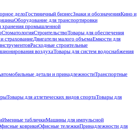
орное дело
Гостиничный бизнес
Знаки и обозначения
Кино и
ицина
Оборудование для транспортировки
я хранения промышленной
о
Стоматология
Строительство
Товары для обеспечения
и страхование
Двигатели малого объема
Емкости для
инструментов
Расходные строительные
диционирования воздуха
Товары для систем водоснабжения
Автомобильные детали и принадлежности
Транспортные
гры
Товары для атлетических видов спорта
Товары для
и
Именные таблички
Машины для импульсной
фисные коврики
Офисные тележки
Принадлежности для